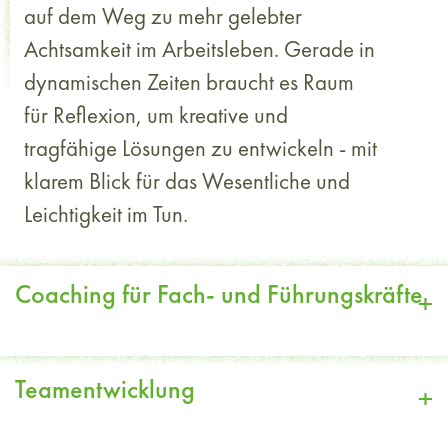
auf dem Weg zu mehr gelebter
Achtsamkeit im Arbeitsleben. Gerade in
dynamischen Zeiten braucht es Raum
für Reflexion, um kreative und
tragfähige Lösungen zu entwickeln - mit
klarem Blick für das Wesentliche und
Leichtigkeit im Tun.
Coaching für Fach- und Führungskräfte
+
−
Sie wollen Ihre berufliche Rolle aktiv gestalten
Teamentwicklung
+
−
und dabei langfristig erfolgreich und zufrieden