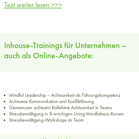
Systemische Führungskräfte führen Ihre
Text weiter lesen >>>
Mitarbeiter*innen personen- und
kontextbezogen und steuern soziale Prozesse.
Dazu braucht es Empathie und
Dialogkompetenz. Reflektieren Sie im Training
Inhouse-Trainings für Unternehmen –
Ihre Stärken und Schwächen und entwickeln
auch als Online-Angebote:
Sie Ihre Führungskompetenz achtsam weiter.
Achtsamkeit ist eine Schlüsselkompetenz für
eine bewusste Gestaltung von Führungsarbeit,
Mindful Leadership – Achtsamkeit als Führungskompetenz
die produktive Arbeit im Team ermöglicht,
Achtsame Kommunikation und Konfliktlösung
Gemeinsam achtsam! Kollektive Achtsamkeit in Teams
Selbstverantwortung stärkt und gleichzeitig die
Stressbewältigung in 8-wöchigen Living Mindfulness-Kursen
Stressbewältigung-Workshops im Team
Gesundheit der Mitarbeiter im Blick behält.