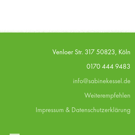
Welche Bedingungen im (Arbeits-)Alltag
belasten mich und was kann ich daran
verändern? Wie trägt meine persönliche
Haltung zu meiner Belastung bei? Wo stehe ich
mir mit meinem Perfektionismus manchmal
Venloer Str. 317 50823, Köln
selbst im Weg und wie kann ich lernen, mir
selbst weniger Druck zu machen? Wann sollte
0170 444 9483
ich mich besser abgrenzen und einfach mal
info@sabinekessel.de
„Nein“ sagen? Wie finde ich zu mehr
Gelassenheit, auch wenn der Arbeitsdruck
Weiterempfehlen
hoch ist? Wie bringe ich genügend Ausgleich
Impressum & Datenschutzerklärung
und Entspannung in mein Leben?
Coaching zum Thema Achtsamkeit finden Sie