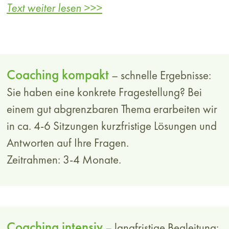
Berufliche Positionierung und
Text weiter lesen >>>
Weiterentwicklung
Welche Position im Unternehmen habe ich
augenblicklich und welche wünsche ich mir?
Wie kann ich mich in meiner aktuellen Rolle
Coaching kompakt
– schnelle Ergebnisse:
stärken? Wie verschaffe ich mir den Raum, den
Sie haben eine konkrete Fragestellung? Bei
ich brauche, um meine Potenziale voll zu
einem gut abgrenzbaren Thema erarbeiten wir
entfalten? Wie werde ich mit meinen Leistungen
in ca. 4-6 Sitzungen kurzfristige Lösungen und
sichtbar(er)? Wie kann ich mich in meinem
Antworten auf Ihre Fragen.
Team oder gegenüber Vorgesetzten gut
Zeitrahmen: 3-4 Monate.
positionieren und dabei authentisch bleiben?
Stärkung der Führungsrolle
Wie kann ich mich in meiner Führungsrolle
Coaching intensiv
– langfristige Begleitung: