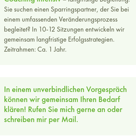
stärken und sie so ausfüllen, dass ich und mein
Sie suchen einen Sparringspartner, der Sie bei
Team produktiv, motiviert und kreativ bleiben?
einem umfassenden Veränderungsprozess
Wie schaffe ich Voraussetzungen für mehr
begleitet? In 10-12 Sitzungen entwickeln wir
Selbstorganisation des Teams? Wie stärke ich
gemeinsam langfristige Erfolgsstrategien.
meine persönlichen Kompetenzen und gestalte
Zeitrahmen: Ca. 1 Jahr.
gesunde Beziehungen? Wie kann ich durch
gute Kommunikation die Motivation meiner
Mitarbeiter stärken? Und wie führe ich mich
eigentlich selbst – so dass ich erfolgreich bin
In einem unverbindlichen Vorgespräch
und dabei gleichzeitig zufrieden und gesund
können wir gemeinsam Ihren Bedarf
bleibe?
klären! Rufen Sie mich gerne an oder
schreiben mir per Mail.
Umgang mit Herausforderungen und
Stress